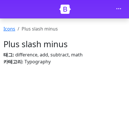
내용으로 건너뛰기
Icons
Plus slash minus
Plus slash minus
태그:
difference, add, subtract, math
카테고리:
Typography