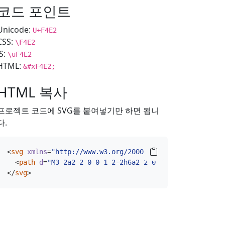
코드 포인트
Unicode:
U+F4E2
CSS:
\F4E2
JS:
\uF4E2
HTML:
&#xF4E2;
HTML 복사
프로젝트 코드에 SVG를 붙여넣기만 하면 됩니
다.
<
svg
xmlns
=
"http://www.w3.org/2000/svg"
width
=
"16"
hei
<
path
d
=
"M3 2a2 2 0 0 1 2-2h6a2 2 0 0 1 2 2v12a2 2 0
</
svg
>