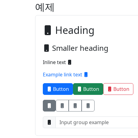
예제
Heading
Smaller heading
Inline text
Example link text
Button
Button
Button
Button
Button
Button