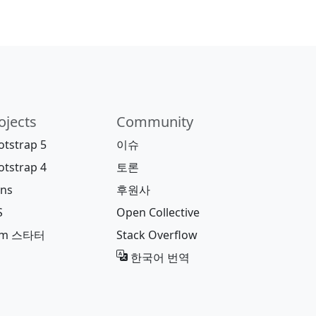
ojects
Community
otstrap 5
이슈
otstrap 4
토론
ons
후원사
S
Open Collective
pm 스타터
Stack Overflow
한국어 번역