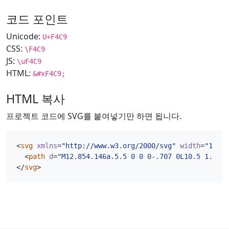
코드 포인트
Unicode:
U+F4C9
CSS:
\F4C9
JS:
\uF4C9
HTML:
&#xF4C9;
HTML 복사
프로젝트 코드에 SVG를 붙여넣기만 하면 됩니다.
<
svg
xmlns
=
"http://www.w3.org/2000/svg"
width
=
"16"
h
<
path
d
=
"M12.854.146a.5.5 0 0 0-.707 0L10.5 1.793 
</
svg
>