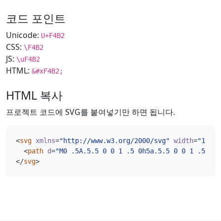
코드 포인트
Unicode:
U+F4B2
CSS:
\F4B2
JS:
\uF4B2
HTML:
&#xF4B2;
HTML 복사
프로젝트 코드에 SVG를 붙여넣기만 하면 됩니다.
<
svg
xmlns
=
"http://www.w3.org/2000/svg"
width
=
"16"
h
<
path
d
=
"M0 .5A.5.5 0 0 1 .5 0h5a.5.5 0 0 1 .5.5v5
</
svg
>