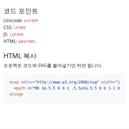
코드 포인트
Unicode:
U+F499
CSS:
\F499
JS:
\uF499
HTML:
&#xF499;
HTML 복사
프로젝트 코드에 SVG를 붙여넣기만 하면 됩니다.
<
svg
xmlns
=
"http://www.w3.org/2000/svg"
width
=
"16"
h
<
path
d
=
"M8 3a.5.5 0 0 1 .5.5v2a.5.5 0 0 1-1 0v-2A
</
svg
>