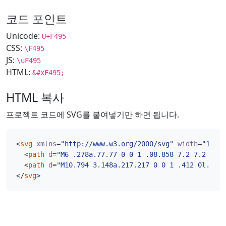
코드 포인트
Unicode:
U+F495
CSS:
\F495
JS:
\uF495
HTML:
&#xF495;
HTML 복사
프로젝트 코드에 SVG를 붙여넣기만 하면 됩니다.
<
svg
xmlns
=
"http://www.w3.org/2000/svg"
width
=
"16"
h
<
path
d
=
"M6 .278a.77.77 0 0 1 .08.858 7.2 7.2 0 0 
<
path
d
=
"M10.794 3.148a.217.217 0 0 1 .412 0l.387 
</
svg
>