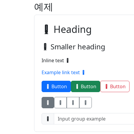
예제
Heading
Smaller heading
Inline text
Example link text
Button
Button
Button
Button
Button
Button