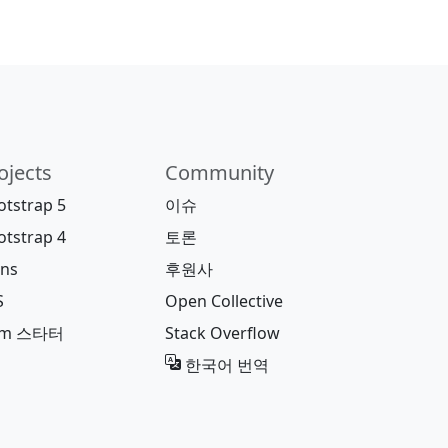
ojects
Community
otstrap 5
이슈
otstrap 4
토론
ons
후원사
S
Open Collective
pm 스타터
Stack Overflow
한국어 번역