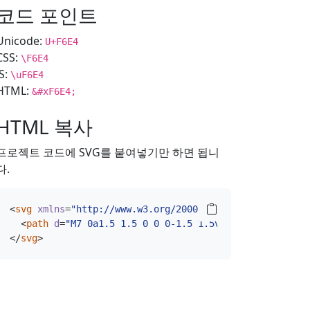
코드 포인트
Unicode:
U+F6E4
CSS:
\F6E4
JS:
\uF6E4
HTML:
&#xF6E4;
HTML 복사
프로젝트 코드에 SVG를 붙여넣기만 하면 됩니
다.
<
svg
xmlns
=
"http://www.w3.org/2000/svg"
width
=
"16"
hei
<
path
d
=
"M7 0a1.5 1.5 0 0 0-1.5 1.5v11a1.5 1.5 0 0 0
</
svg
>