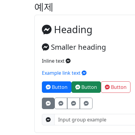
예제
Heading
Smaller heading
Inline text
Example link text
Button
Button
Button
Button
Button
Button