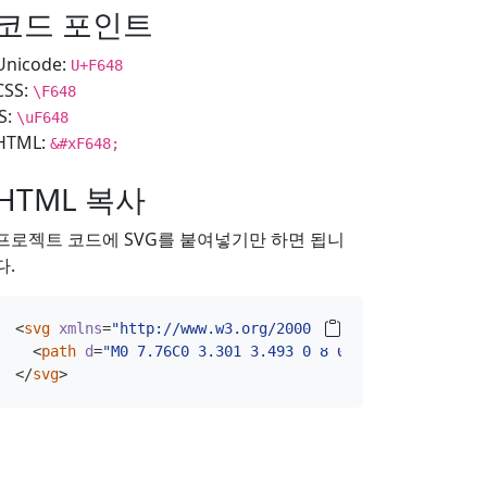
코드 포인트
Unicode:
U+F648
CSS:
\F648
JS:
\uF648
HTML:
&#xF648;
HTML 복사
프로젝트 코드에 SVG를 붙여넣기만 하면 됩니
다.
<
svg
xmlns
=
"http://www.w3.org/2000/svg"
width
=
"16"
hei
<
path
d
=
"M0 7.76C0 3.301 3.493 0 8 0s8 3.301 8 7.76-
</
svg
>