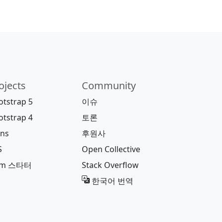
ojects
Community
otstrap 5
이슈
otstrap 4
토론
ons
후원사
S
Open Collective
pm 스타터
Stack Overflow
한국어 번역