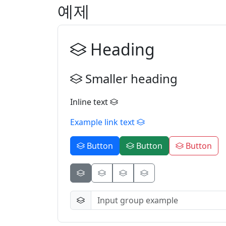
예제
Heading
Smaller heading
Inline text
Example link text
Button
Button
Button
Button
Button
Button