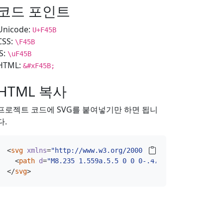
코드 포인트
Unicode:
U+F45B
CSS:
\F45B
JS:
\uF45B
HTML:
&#xF45B;
HTML 복사
프로젝트 코드에 SVG를 붙여넣기만 하면 됩니
다.
<
svg
xmlns
=
"http://www.w3.org/2000/svg"
width
=
"16"
hei
<
path
d
=
"M8.235 1.559a.5.5 0 0 0-.47 0l-7.5 4a.5.5 0
</
svg
>