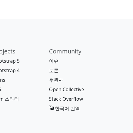
ojects
Community
otstrap 5
이슈
otstrap 4
토론
ons
후원사
S
Open Collective
pm 스타터
Stack Overflow
한국어 번역