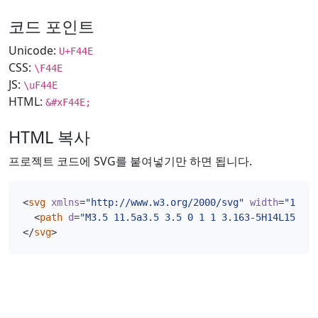
코드 포인트
Unicode:
U+F44E
CSS:
\F44E
JS:
\uF44E
HTML:
&#xF44E;
HTML 복사
프로젝트 코드에 SVG를 붙여넣기만 하면 됩니다.
<
svg
xmlns
=
"http://www.w3.org/2000/svg"
width
=
"16"
h
<
path
d
=
"M3.5 11.5a3.5 3.5 0 1 1 3.163-5H14L15.5 8
</
svg
>