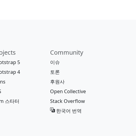
ojects
Community
otstrap 5
이슈
otstrap 4
토론
ons
후원사
S
Open Collective
pm 스타터
Stack Overflow
한국어 번역