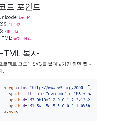
코드 포인트
Unicode:
U+F442
CSS:
\F442
JS:
\uF442
HTML:
&#xF442;
HTML 복사
프로젝트 코드에 SVG를 붙여넣기만 하면 됩니
다.
<
svg
xmlns
=
"http://www.w3.org/2000/svg"
width
=
"16"
hei
<
path
fill-rule
=
"evenodd"
d
=
"M8 5.5a.5.5 0 0 1 .5.5v
<
path
d
=
"M3 0h10a2 2 0 0 1 2 2v12a2 2 0 0 1-2 2H3a2 
<
path
d
=
"M1 5v-.5a.5.5 0 0 1 1 0V5h.5a.5.5 0 0 1 0 1
</
svg
>