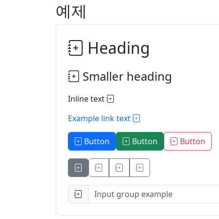
예제
Heading
Smaller heading
Inline text
Example link text
Button
Button
Button
Button
Button
Button